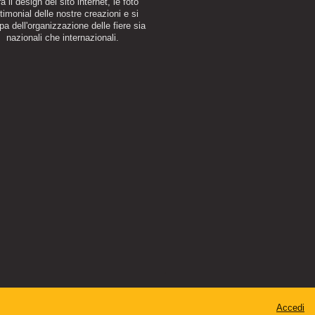
a il design del sito internet, le foto
timonial delle nostre creazioni e si
a dell'organizzazione delle fiere sia
nazionali che internazionali.
Accedi