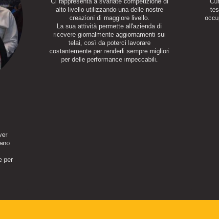
Ci rappresenta a svariate competizione di
Cur
alto livello utilizzando una delle nostre
tes
creazioni di maggiore livello.
occup
La sua attività permette all'azienda di
ricevere giornalmente aggiornamenti sui
telai, così da poterci lavorare
costantemente per renderli sempre migliori
per delle performance impeccabili.
ver
iano
e per
!