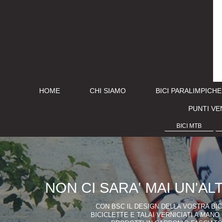
HOME
CHI SIAMO
BICI PARALIMPICHE
PUNTI VE
BICI MTB
NON CI SARA' MAI UN'AL
CON BSC IL DESIGN DELLA VOSTRA BIC
BICICLETTE E TALAI VERNICIATI A MANO 