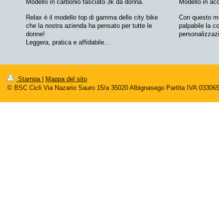
Modello in carbonio fasciato 3k da donna.
Modello in acc
Relax è il modello top di gamma delle city bike
Con questo mo
che la nostra azienda ha pensato per tutte le
palpabile la c
donne!
personalizzazi
Leggera, pratica e affidabile...
Stampa
|
Mappa del sito
© BSC Cicli Via Nazario Sauro 15/a 35020 Albignasego Partita IVA:03306