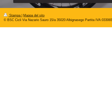
Stampa
|
Mappa del sito
© BSC Cicli Via Nazario Sauro 15/a 35020 Albignasego Partita IVA:03306